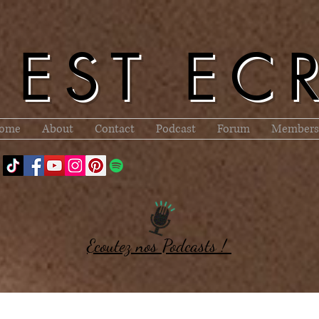
l EST EC
ome
About
Contact
Podcast
Forum
Members
Ecoutez nos Podcasts !