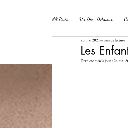
All Posts
Un Dieu D'Amour
Cr
20 mai 2021
4 min de lecture
Participation à l'Œuvre de Dieu
Les Enfan
Dernière mise à jour :
24 mai 2
maman
Croissance Spirituelle