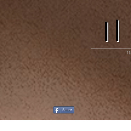
I
H
Share