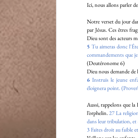
Ici, nous allons parler d
Notre verset du jour da
par Jésus. Ces êtres frag
Dieu sont des acteurs m
5
Tu aimeras donc l'Éte
commandements que je t
(Deutéronome 6)
Dieu nous demande de les
6
Instruis le jeune enf
éloignera point. (Prover
Aussi, rappelons que la 
l’orphelin.
 27 La religion
dans leur tribulation, e
3 
Faites droit au faible e
Veillons sur les enfants