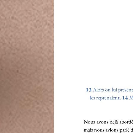
13
 Alors on lui présenta
les reprenaient. 
14
 M
Nous avons déjà abordé,
mais nous avions parlé d