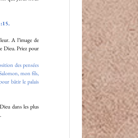
:15.
leur. A l’image de 
e Dieu. Priez pour 
sition des pensées 
Salomon, mon fils, 
ur bâtir le palais 
Dieu dans les plus 
.