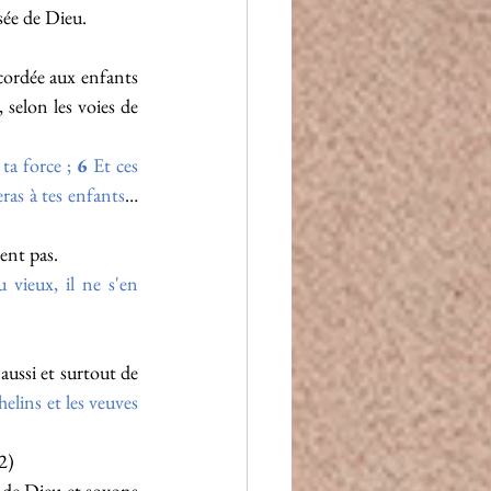
nsée de Dieu.
ordée aux enfants 
 selon les voies de 
ta force ;
6
Et ces 
ras à tes enfants
… 
ent pas.
 vieux, il ne s'en 
ussi et surtout de 
elins et les veuves 
2)
 de Dieu et soyons 