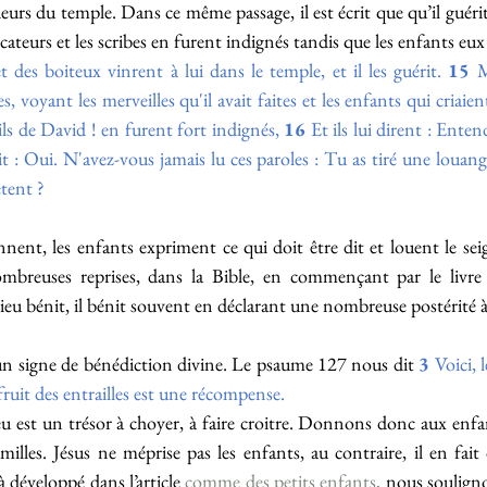
deurs du temple. Dans ce même passage, il est écrit que qu’il guérit
icateurs et les scribes en furent indignés tandis que les enfants eux 
t des boiteux vinrent à lui dans le temple, et il les guérit. 
15
 M
bes, voyant les merveilles qu'il avait faites et les enfants qui criaie
ls de David ! en furent fort indignés, 
16
 Et ils lui dirent : Enten
dit : Oui. N'avez-vous jamais lu ces paroles : Tu as tiré une louang
ètent ?
nent, les enfants expriment ce qui doit être dit et louent le seig
breuses reprises, dans la Bible, en commençant par le livre 
u bénit, il bénit souvent en déclarant une nombreuse postérité à 
n signe de bénédiction divine. Le psaume 127 nous dit 
3
Voici, 
e fruit des entrailles est une récompense.
 est un trésor à choyer, à faire croitre. Donnons donc aux enfan
lles. Jésus ne méprise pas les enfants, au contraire, il en fait
développé dans l’article 
comme des petits enfants,
 nous soulign