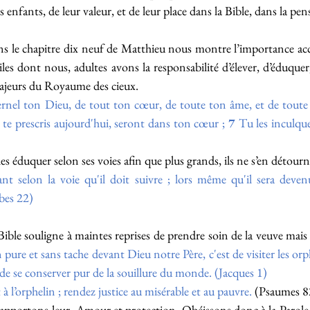
es enfants, de leur valeur, et de leur place dans la Bible, dans la pe
ns le chapitre dix neuf de Matthieu nous montre l’importance acc
iles dont nous, adultes avons la responsabilité d’élever, d’éduquer,
ajeurs du Royaume des cieux. 
rnel ton Dieu, de tout ton cœur, de toute ton âme, et de toute 
e prescris aujourd'hui, seront dans ton cœur ;
7
Tu les inculque
 éduquer selon ses voies afin que plus grands, ils ne s’en détourn
ant selon la voie qu'il doit suivre ; lors même qu'il sera devenu
bes 22)
Bible souligne à maintes reprises de prendre soin de la veuve mais a
 pure et sans tache devant Dieu notre Père, c'est de visiter les orph
t de se conserver pur de la souillure du monde. (Jacques 1)
t à l’orphelin ; rendez justice au misérable et au pauvre.
 (Psaumes 8
, apportons-leur, Amour et protection. Obéissons donc à la Parole