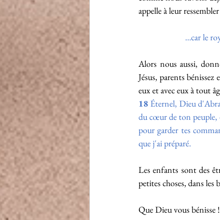
appelle à leur ressembler
…car le ro
Alors nous aussi, donno
Jésus, parents bénissez 
eux et avec eux à tout â
18
 Éternel, Dieu d'Abra
du cœur de ton peuple, e
pour garder tes commande
que j'ai préparé.
Les enfants sont des êtr
petites choses, dans les 
Que Dieu vous bénisse !