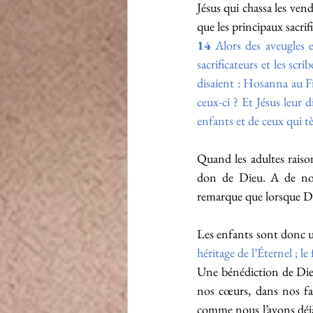
Jésus qui chassa les ven
que les principaux sacrif
14
 Alors des aveugles e
sacrificateurs et les scri
disaient : Hosanna au Fi
ceux-ci ? Et Jésus leur 
enfants et de ceux qui t
Quand les adultes raison
don de Dieu. A de nom
remarque que lorsque Die
Les enfants sont donc u
héritage de l’Éternel ; l
Une bénédiction de Dieu
nos cœurs, dans nos fami
comme nous l’avons déjà 