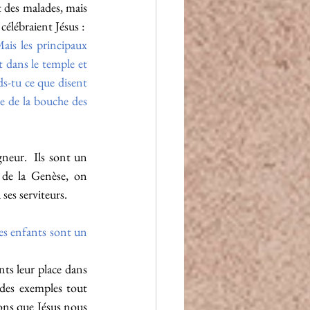
 des malades, mais 
célébraient Jésus :
ais les principaux 
nt dans le temple et 
ds-tu ce que disent 
e de la bouche des 
neur.  Ils sont un 
de la Genèse, on 
ses serviteurs.
les enfants sont un 
ts leur place dans 
 des exemples tout 
ons que Jésus nous 