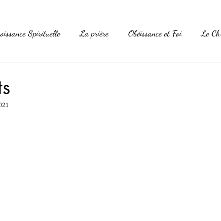
oissance Spirituelle
La prière
Obéissance et Foi
Le Ch
La Parole
La Famille
Versets célèbres
Essais
ts
021
foi