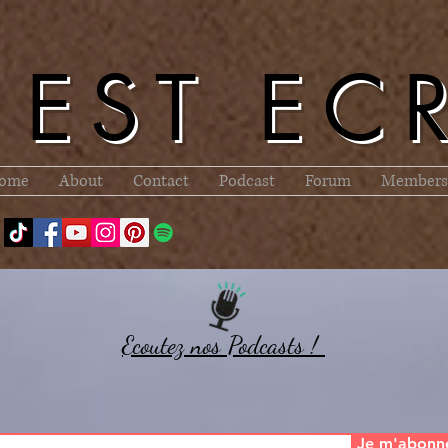
l EST EC
ome
About
Contact
Podcast
Forum
Members
Ecoutez nos Podcasts !
Je m'abonn