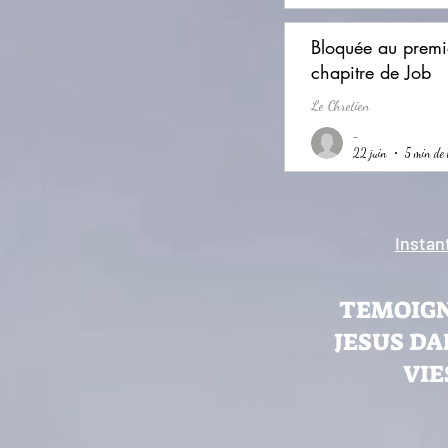
Bloquée au premi
chapitre de Job
Le Chretien
-
22 juin
5 min de 
Instan
TEMOIGN
JESUS DA
VIE