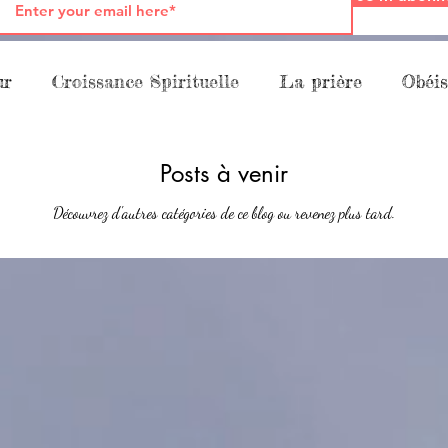
ur
Croissance Spirituelle
La prière
Obéis
pation à l'Œuvre de Dieu
La Parole
La Fami
Posts à venir
Découvrez d'autres catégories de ce blog ou revenez plus tard.
ourquoi
maman
Croissance Spirituelle
fo