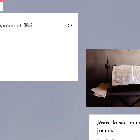
sance et Foi
lle
Versets célèbres
i
Jésus, le seul qui
jamais