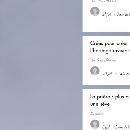
Un Dieu D'Amour
-
27 juil.
3 min de l
Créés pour créer 
l'héritage invisibl
Un Dieu D'Amour
-
20 juil.
4 min de 
La prière : plus qu
une sève
La prière
-
6 juil.
5 min de le