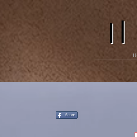
I
H
Share