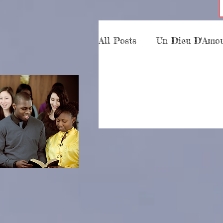
All Posts
Un Dieu D'Amo
Le Chretien
Partici
Essais
Késako
p