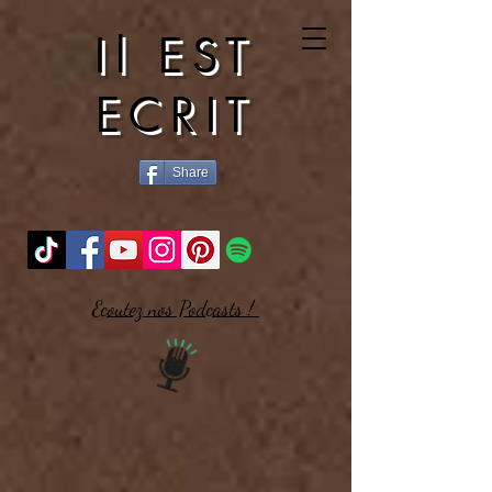
Il EST
ECRIT
Share
Ecoutez nos Podcasts !