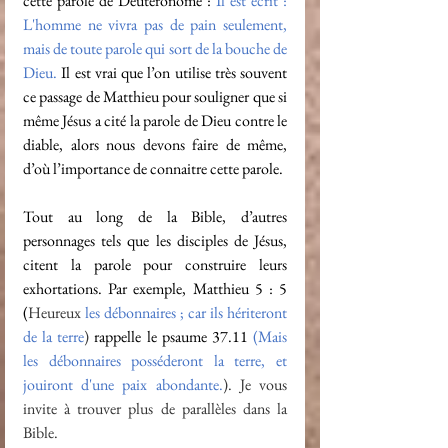
cette parole de Deutéronome : 
Il est écrit : 
L'homme ne vivra pas de pain seulement, 
mais de toute parole qui sort de la bouche de 
Dieu. 
Il est vrai que l’on utilise très souvent 
ce passage de Matthieu pour souligner que si 
même Jésus a cité la parole de Dieu contre le 
diable, alors nous devons faire de même, 
d’où l’importance de connaitre cette parole. 
Tout au long de la Bible, d’autres 
personnages tels que les disciples de Jésus, 
citent la parole pour construire leurs 
exhortations. Par exemple, Matthieu 5 : 5 
(
Heureux
 les débonnaires ; car ils hériteront 
de la terre
) 
rappelle le psaume 37.11 
(
Mais 
les débonnaires posséderont la terre, et 
jouiront d'une paix abondante.
). Je vous 
invite à trouver plus de parallèles dans la 
Bible.