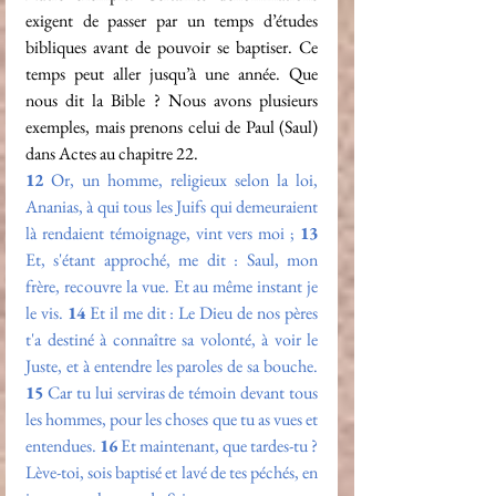
exigent de passer par un temps d’études 
bibliques avant de pouvoir se baptiser. Ce 
temps peut aller jusqu’à une année. Que 
nous dit la Bible ? Nous avons plusieurs 
exemples, mais prenons celui de Paul (Saul) 
dans Actes au chapitre 22.
12
 Or, un homme, religieux selon la loi, 
Ananias, à qui tous les Juifs qui demeuraient 
là rendaient témoignage, vint vers moi ; 
13
Et, s'étant approché, me dit : Saul, mon 
frère, recouvre la vue. Et au même instant je 
le vis. 
14
 Et il me dit : Le Dieu de nos pères 
t'a destiné à connaître sa volonté, à voir le 
Juste, et à entendre les paroles de sa bouche. 
15
 Car tu lui serviras de témoin devant tous 
les hommes, pour les choses que tu as vues et 
entendues. 
16
 Et maintenant, que tardes-tu ? 
Lève-toi, sois baptisé et lavé de tes péchés, en 