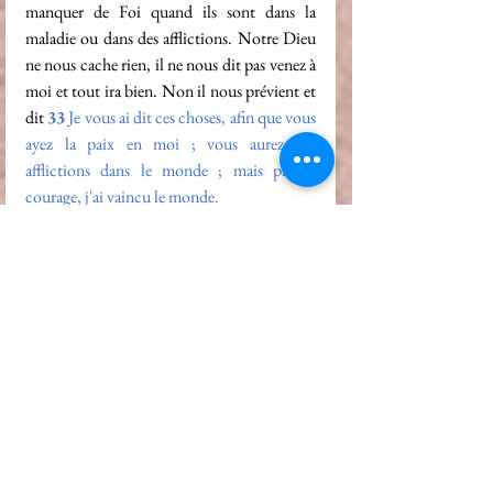
manquer de Foi quand ils sont dans la 
maladie ou dans des afflictions. Notre Dieu 
ne nous cache rien, il ne nous dit pas venez à 
moi et tout ira bien. Non il nous prévient et 
dit 
33
 Je vous ai dit ces choses, afin que vous 
ayez la paix en moi ; vous aurez des 
afflictions dans le monde ; mais prenez 
courage, j'ai vaincu le monde.
On pourrait passer des heures à citer des 
idées non bibliques auxquelles nous nous 
attachons et qui nous empêchent de vivre 
pleinement notre vie de chrétiens.
En réalité nous n'acceptons que ce qui nous 
convient dans la Bible, ce qui nous met à 
l'aise. Mais justement pour voir la 
manifestation du Royaume dans nos vies 
nous devons passer outre nos aprioris, nos 
clichés et nos coutumes d’hommes afin 