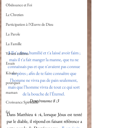
Obéissance et Foi
Le Chretien
Participation à l'Œuvre de Dieu
La Parole
La Famille
3
Il t'a donc humilié et t'a laissé avoir faim ; 
Versets célèbres
mais il t'a fait manger la manne, que tu ne 
Essais
connaissais pas et que n'avaient pas connue 
Késako
tes pères ; afin de te faire connaître que 
l'homme ne vivra pas de pain seulement, 
pourquoi
mais que l'homme vivra de tout ce qui sort 
maman
de la bouche de l'Éternel. 
Deutéronome 8 :3
Croissance Spirituelle
foi
Dans Matthieu 4 :4, lorsque Jésus est tenté 
par le diable, il répond en faisant référence a 