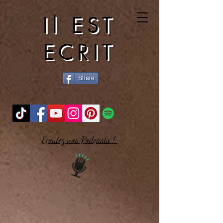
Il EST
ECRIT
Share
Ecoutez nos Podcasts !