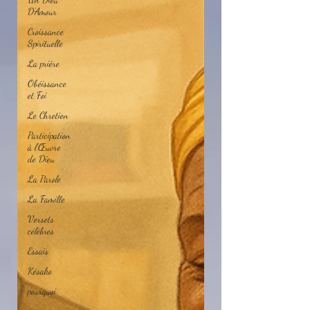
D'Amour
Croissance
Spirituelle
La prière
Obéissance
et Foi
Le Chretien
Participation
à l'Œuvre
de Dieu
La Parole
La Famille
Versets
célèbres
Essais
Késako
pourquoi