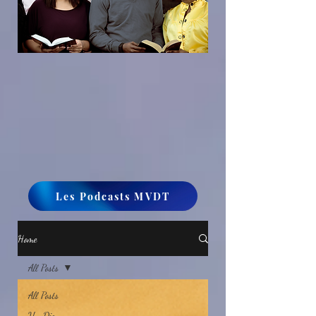
Les Podcasts MVDT
Home
All Posts
All Posts
Un Dieu