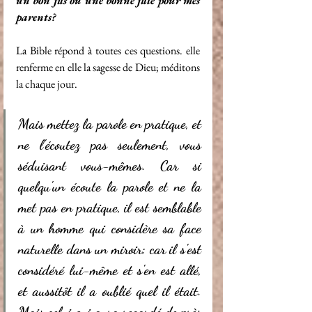
un bon fils ou une bonne fille pour mes 
parents?
La Bible répond à toutes ces questions. elle 
renferme en elle la sagesse de Dieu; méditons 
la chaque jour.
Mais mettez la parole en pratique, et 
ne l'écoutez pas seulement, vous 
séduisant vous-mêmes. Car si 
quelqu'un écoute la parole et ne la 
met pas en pratique, il est semblable 
à un homme qui considère sa face 
naturelle dans un miroir; car il s'est 
considéré lui-même et s'en est allé, 
et aussitôt il a oublié quel il était. 