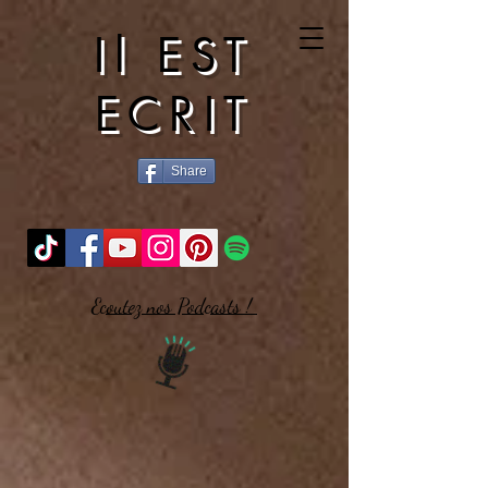
Il EST
ECRIT
Share
Ecoutez nos Podcasts !