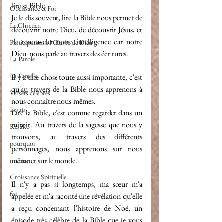
lire sa Bible.
Obéissance et Foi
Je le dis souvent, lire la Bible nous permet de 
Le Chretien
découvrir notre Dieu, de découvrir Jésus, et 
de renouveler notre intelligence car notre 
Participation à l'Œuvre de Dieu
Dieu  nous parle au travers des écritures.
La Parole
La Famille
Il y a une chose toute aussi importante, c'est 
qu'au travers de la Bible nous apprenons à 
Versets célèbres
nous connaître nous-mêmes.
Essais
Lire la Bible, c'est comme regarder dans un 
miroir. Au travers de la sagesse que nous y 
Késako
trouvons, au travers des différents 
pourquoi
personnages, nous apprenons sur nous 
même et sur le monde.
maman
Croissance Spirituelle
Il n'y a pas si longtemps, ma sœur m'a 
foi
appelée et m'a raconté une révélation qu'elle 
a reçu concernant l'histoire de Noé, un 
épisode très célèbre de la Bible que je vous 