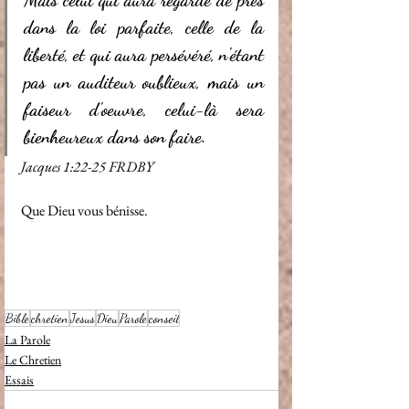
Mais celui qui aura regardé de près 
dans la loi parfaite, celle de la 
liberté, et qui aura persévéré, n'étant 
pas un auditeur oublieux, mais un 
faiseur d'oeuvre, celui-là sera 
bienheureux dans son faire. 
Jacques 1:22‭-‬25 FRDBY 
Que Dieu vous bénisse.
Bible
chretien
Jesus
Dieu
Parole
conseil
La Parole
Le Chretien
Essais