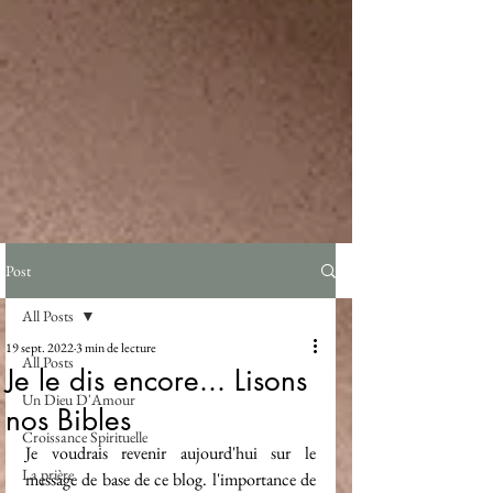
Post
All Posts
19 sept. 2022
3 min de lecture
All Posts
Je le dis encore... Lisons
Un Dieu D'Amour
nos Bibles
Croissance Spirituelle
Je voudrais revenir aujourd'hui sur le 
La prière
message de base de ce blog. l'importance de 