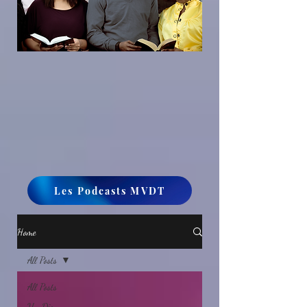
Les Podcasts MVDT
Home
All Posts
All Posts
Un Dieu