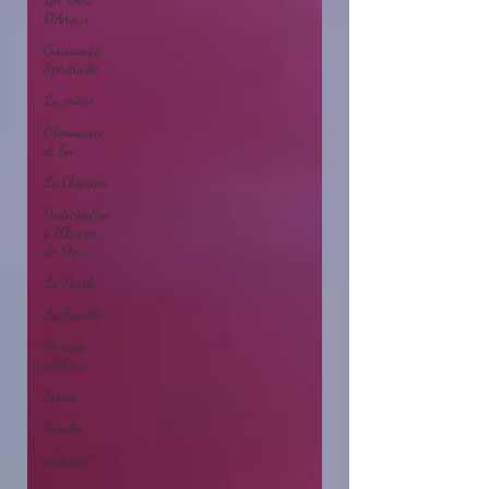
D'Amour
Croissance
Spirituelle
La prière
Obéissance
et Foi
Le Chretien
Participation
à l'Œuvre
de Dieu
La Parole
La Famille
Versets
célèbres
Essais
Késako
pourquoi