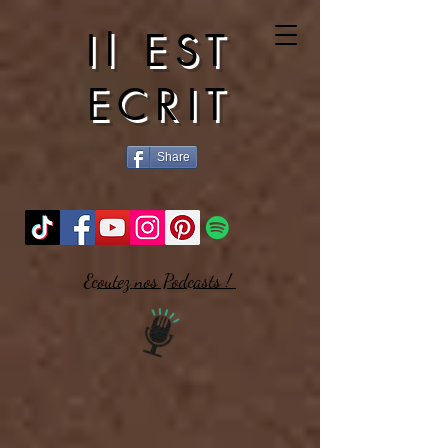
Il EST
ECRIT
Share
Ecoutez nos Podcasts !