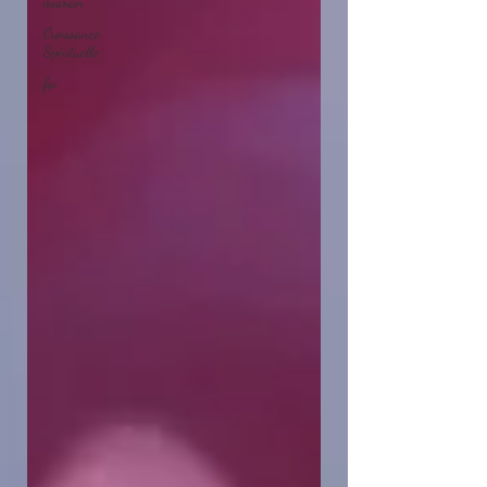
maman
Croissance
Spirituelle
foi