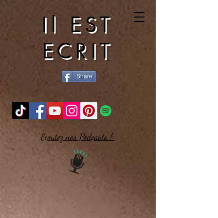
Il EST
ECRIT
Share
Ecoutez nos Podcasts !