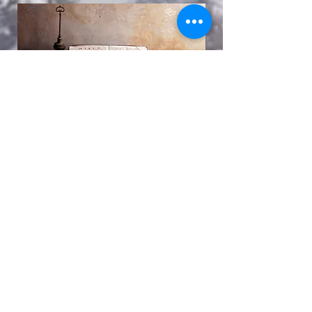
Jésus, le seul qui ne déçoit jamais
Un Dieu D'Amour
-
27 juil.
3 min de lecture