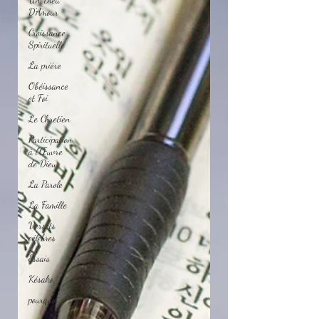
D'Amour
Croissance
Spirituelle
La prière
Obéissance
et Foi
Le Chretien
Participation
à l'Œuvre
de Dieu
La Parole
La Famille
Versets
célèbres
Essais
Késako
pourquoi