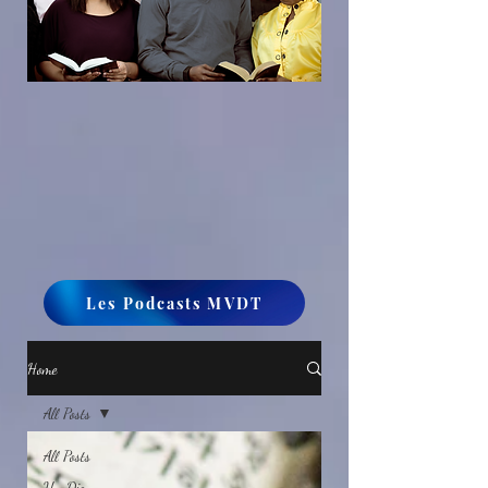
Les Podcasts MVDT
Home
All Posts
All Posts
Un Dieu