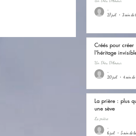
Un Dieu D'Amour
-
27 juil.
3 min de l
Créés pour créer 
l'héritage invisibl
Un Dieu D'Amour
-
20 juil.
4 min de 
La prière : plus qu
une sève
La prière
-
6 juil.
5 min de le