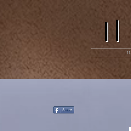
I
H
Share