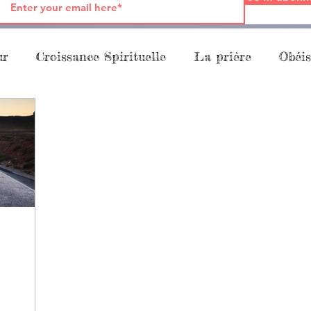
ur
Croissance Spirituelle
La prière
Obéis
pation à l'Œuvre de Dieu
La Parole
La Fami
ourquoi
maman
Croissance Spirituelle
fo