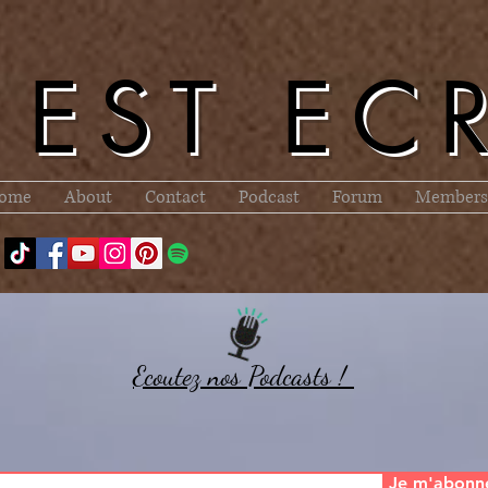
l EST EC
ome
About
Contact
Podcast
Forum
Members
Ecoutez nos Podcasts !
Je m'abonn