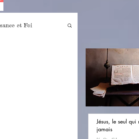
sance et Foi
lle
Versets célèbres
i
Jésus, le seul qui
jamais