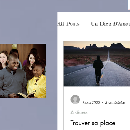
All Posts
Un Dieu D'Amo
Le Chretien
Partici
Essais
Késako
p
-
1 mars 2022
3 min de lecture
Le Chretien
Trouver sa place