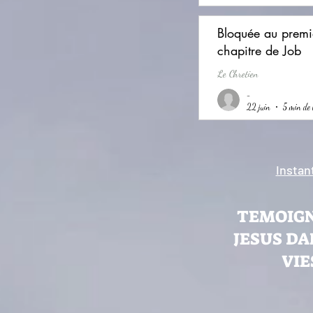
Bloquée au premi
chapitre de Job
Le Chretien
-
22 juin
5 min de 
Instan
TEMOIGN
JESUS DA
VIE