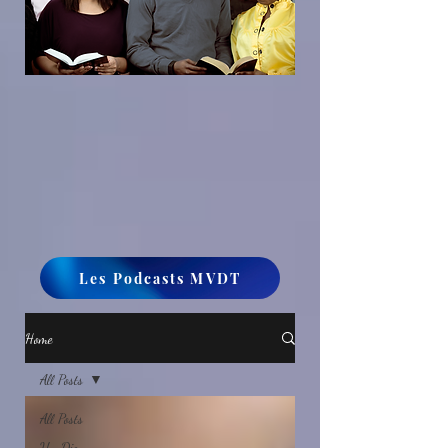
Les Podcasts MVDT
Home
All Posts
All Posts
Un Dieu