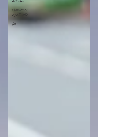
maman
Croissance
Spirituelle
foi