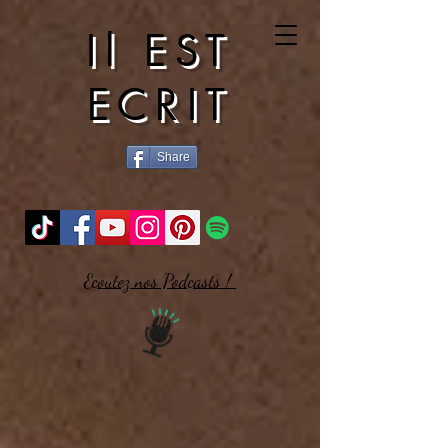
Il EST
ECRIT
Share
Ecoutez nos Podcasts !