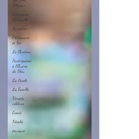
D'Amour
Croissance
Spirituelle
La prière
Obéissance
et Foi
Le Chretien
Participation
à l'Œuvre
de Dieu
La Parole
La Famille
Versets
célèbres
Essais
Késako
pourquoi