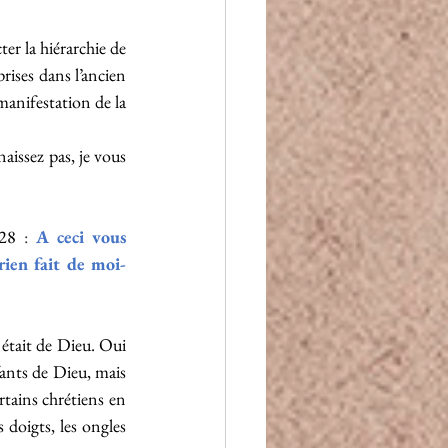
er la hiérarchie de 
ises dans l’ancien 
manifestation de la 
aissez pas, je vous 
 28 
: 
A ceci vous 
rien fait de moi-
était de Dieu. Oui 
ants de Dieu, mais 
tains chrétiens en 
 doigts, les ongles 