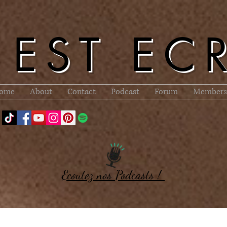
l EST EC
ome
About
Contact
Podcast
Forum
Members
Ecoutez nos Podcasts !