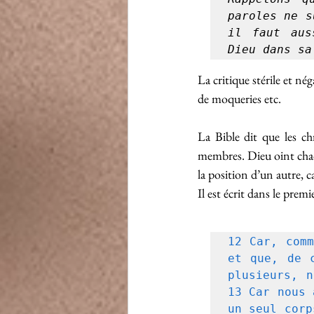
paroles ne s
il faut aus
Dieu dans sa
La critique stérile et n
de moqueries etc.
La Bible dit que les ch
membres. Dieu oint chacu
la position d’un autre, c
Il est écrit dans le prem
12 Car, comm
et que, de c
plusieurs, n
13 Car nous 
un seul corp