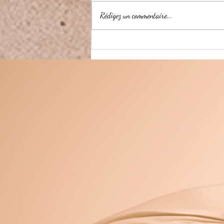
Rédigez un commentaire...
Créés pour créer : l'héritage
invisible