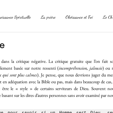
oissance Spirituelle
La prière
Obéissance et Foi
Le Ch
La Parole
La Famille
Versets célèbres
Essais
ue
foi
 dans la critique négative. La critique gratuite que l’on fait s
lement basée sur notre ressenti (
incompréhension, jalousie
) ou 
ux qui sont plus calmes
). Je pense, que nous devrions juger du mes
st en adéquation avec la Bible ou pas, mais dans beaucoup de cas, 
 être le « style » de certains serviteurs de Dieu. Souvent nou
se basant sur les dires d’autres personnes sans avoir examiné par 
ue pour savoir si un Homme sert Dieu, seu