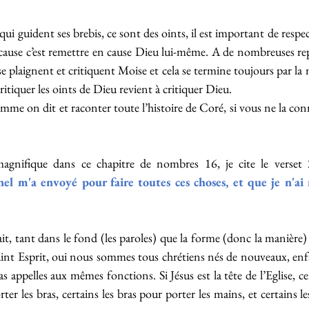
i guident ses brebis, ce sont des oints, il est important de respect
cause c’est remettre en cause Dieu lui-même. A de nombreuses repr
 se plaignent et critiquent Moise et cela se termine toujours par la 
itiquer les oints de Dieu revient à critiquer Dieu.
mme on dit et raconter toute l’histoire de Coré, si vous ne la conn
agnifique dans ce chapitre de nombres 16, je cite le verset
nel m'a envoyé pour faire toutes ces choses, et que je n'ai 
t, tant dans le fond (les paroles) que la forme (donc la manière) 
aint Esprit, oui nous sommes tous chrétiens nés de nouveaux, enf
ppelles aux mêmes fonctions. Si Jésus est la tête de l’Eglise, cer
ter les bras, certains les bras pour porter les mains, et certains les