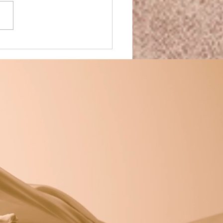
uée au premier chapitre
ob