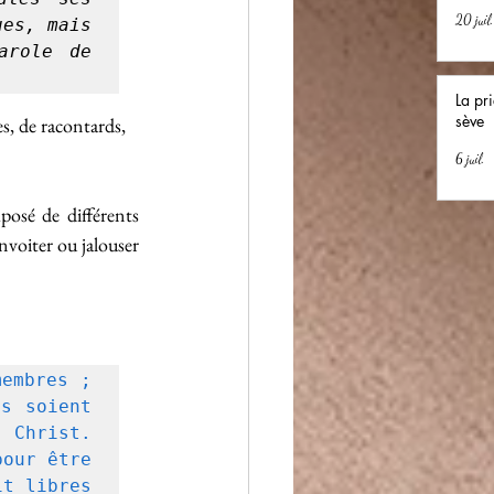
20 juil.
es, mais 
role de 
La pri
sève
s, de racontards, 
6 juil.
osé de différents 
voiter ou jalouser 
embres ; 
s soient 
 Christ. 
our être 
t libres 