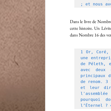
; et nous av
Dans le livre de Nombres
cette histoire. Un Lévit
dans Nombre 16 des verse
1 Or, Coré, 
une entrepri
de Péleth, e
avec deux 
principaux d
de renom. 3 
et leur di
l'assemblée
pourquoi do
l’Éternel ? 