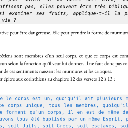
uffisent pas, elles peuvent être très bibliqu
si examiner ses fruits, applique-t-il la pa
 vie ?
égative peut être dangereuse. Elle peut prendre la forme de murmure
rétiens sont membres d’un seul corps, et que ce corps est comp
n selon la fonction qu’il veut lui donner. Il ne faut donc pas con
ar de ces sentiments naissent les murmures et les critiques.
ier épitre aux corinthiens au chapitre 12 des versets 12 à 13 :
e le corps est un, quoiqu'il ait plusieurs m
e corps unique, tous les membres, quoiqu'il
e forment qu'un corps, il en est de même de
avons tous été baptisés par un même Esprit, p
s, soit Juifs, soit Grecs, soit esclaves, soi