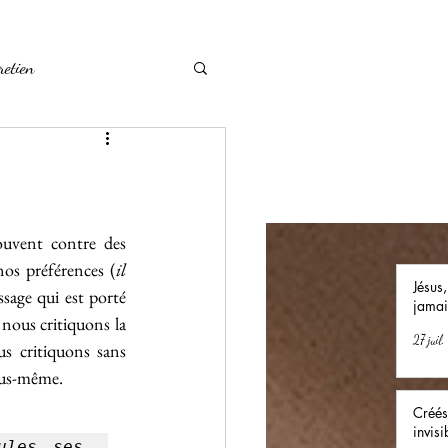
retien
Késako
pourquoi
ouvent contre des 
nos préférences (
il 
Jésus,
sage qui est porté 
jamai
nous critiquons la 
27 juil.
s critiquons sans 
nous-même.
Créés
invisi
les ses 