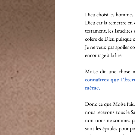
Dieu choisi les hommes qu
Dieu car la remettre en 
testament, les Israelites
colère de Dieu puisque cr
Je ne veux pas spoiler co
encourage à la lire. 
Moise dit une chose m
connaîtrez que l'Éter
même.
Donc ce que Moise faisai
nous recevons tous le S
non nous ne sommes pas a
sont les épaules pour por