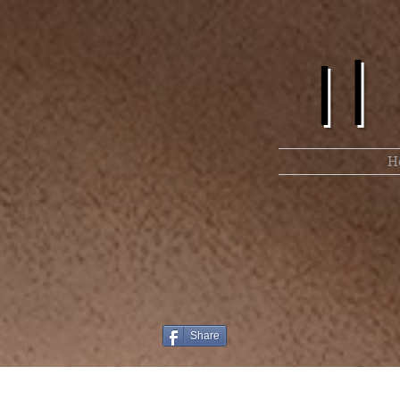
I
H
Share