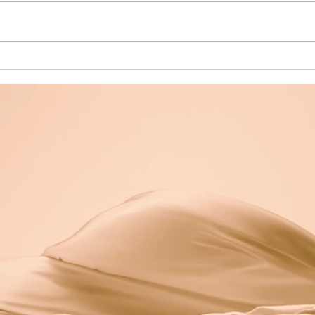
La prière : plus qu'un fruit, une
Bloq
sève
de J