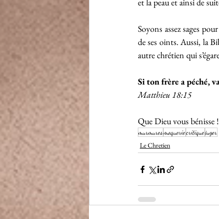
et la peau et ainsi de suit
Soyons assez sages pour 
de ses oints. Aussi, la 
autre chrétien qui s’égar
Si ton frère a péché, va
Matthieu 18:15
Que Dieu vous bénisse !
murmures
moquerie
critique
juger
Le Chretien