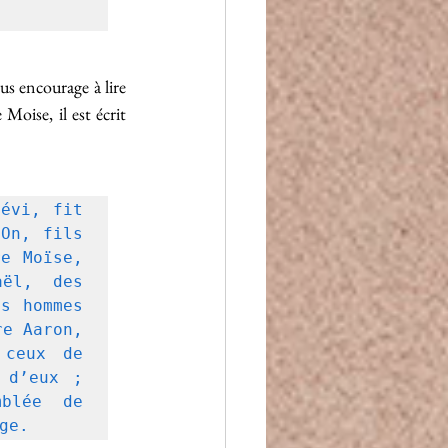
s encourage à lire 
oise, il est écrit 
évi, fit 
On, fils 
e Moïse, 
ël, des 
s hommes 
e Aaron, 
ceux de 
d’eux ; 
blée de 
ge. 