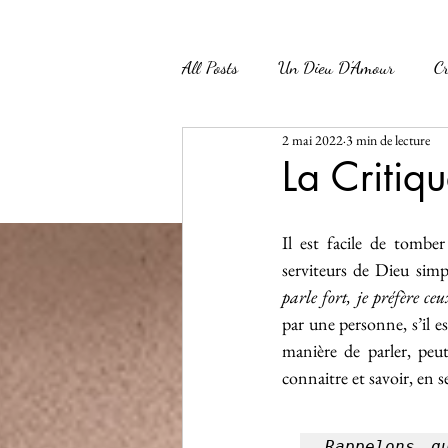
All Posts
Un Dieu D'Amour
Cr
2 mai 2022
3 min de lecture
Participation à l'Œuvre de Dieu
La Critiq
maman
Croissance Spirituelle
Il est facile de tomber
serviteurs de Dieu simp
parle fort, je préfère ce
par une personne, s’il e
manière de parler, peut
connaitre et savoir, en 
Rappelons q