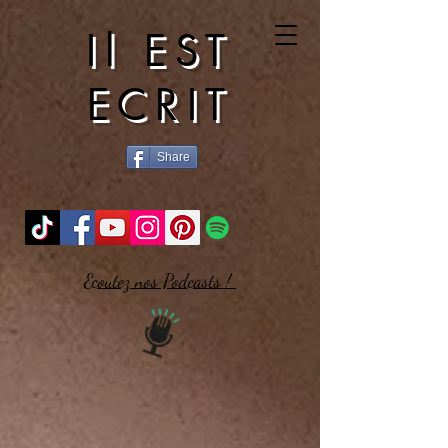
Il EST
ECRIT
Share
Ecoutez nos Podcasts !