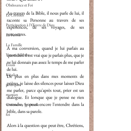
Obéissance et Foi
Au travers de la Bible, il nous parle de lui, il 
Le Chretien
raconte sa Personne au travers de ses 
Participation à l'Œuvre de Dieu
expériences, de ses voyages, de ses 
rencontres. 
La Parole
La Famille
A ma conversion, quand je lui parlais au 
Versets célèbres
quotidien il est vrai que je parlais plus, que je 
ne lui donnais pas assez le temps de me parler 
Essais
de lui. 
Késako
De plus en plus dans mes moments de 
prières, je laisse des silences pour laisser Dieu 
pourquoi
me parler, parce qu'après tout, prier est un 
maman
dialogue. Et lorsque que je pense ne rien 
entendre, je peux encore l'entendre dans la 
Croissance Spirituelle
bible, dans sa parole. 
foi
Alors à la question que peut être, Chrétiens, 