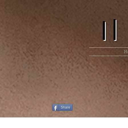
I
H
Share