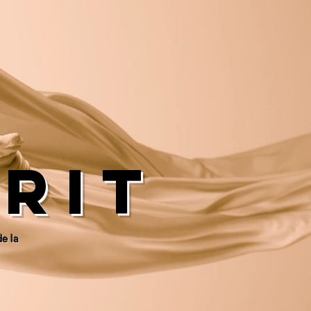
crit
e la