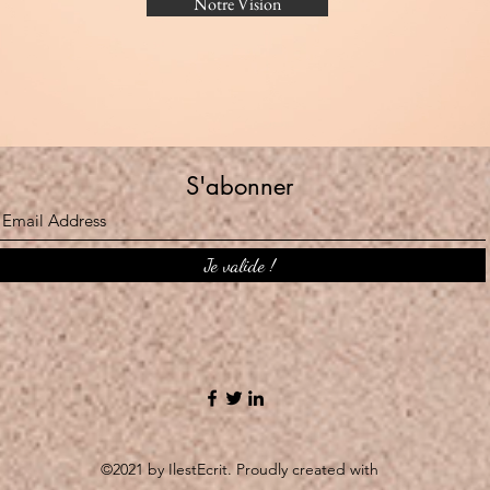
Notre Vision
S'abonner
Je valide !
©2021 by IlestEcrit. Proudly created with