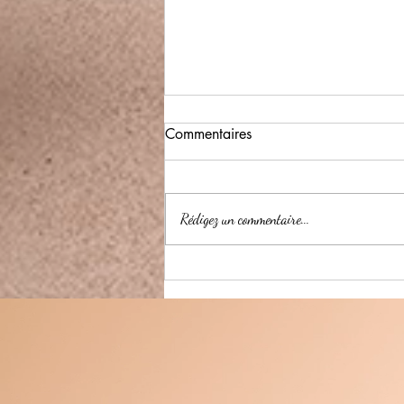
Commentaires
Rédigez un commentaire...
Jésus, le seul qui ne déçoit
jamais