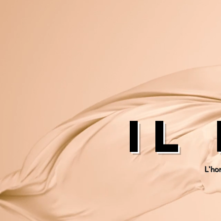
il
L'ho