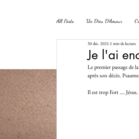
All Posts
Un Dieu D'Amour
Cr
30 déc. 2021
1 min de lecture
Participation à l'Œuvre de Dieu
Je l'ai en
Le premier passage de la 
maman
Croissance Spirituelle
après son décès. Psaumes 
Il est trop Fort .... Jésus. 