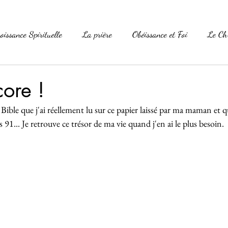
oissance Spirituelle
La prière
Obéissance et Foi
Le Ch
La Parole
La Famille
Versets célèbres
Essais
core !
Bible que j'ai réellement lu sur ce papier laissé par ma maman et qu
foi
91... Je retrouve ce trésor de ma vie quand j'en ai le plus besoin.