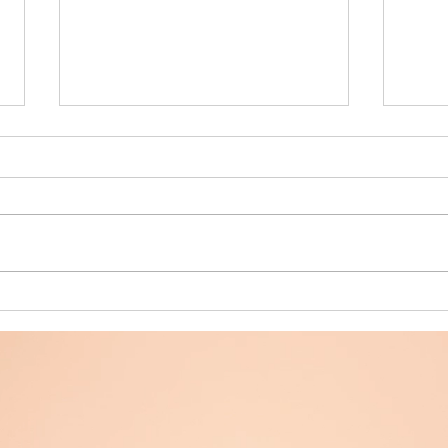
Créés pour créer : l'héritage
La pr
invisible
sève