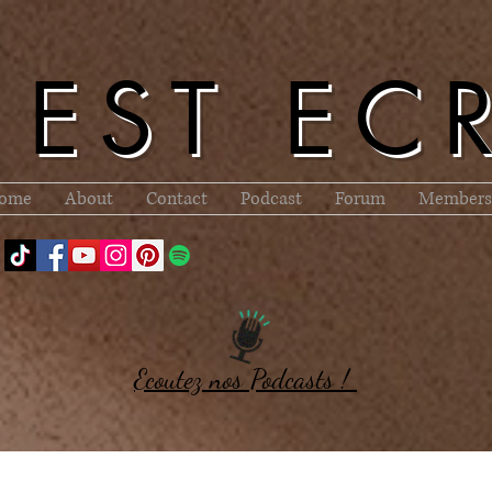
l EST EC
ome
About
Contact
Podcast
Forum
Members
Ecoutez nos Podcasts !