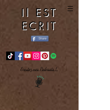
Il EST
ECRIT
Share
Ecoutez nos Podcasts !