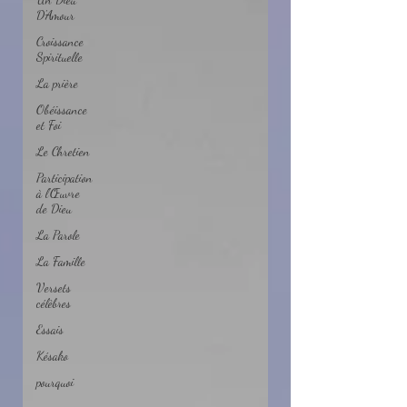
D'Amour
Croissance
Spirituelle
La prière
Obéissance
et Foi
Le Chretien
Participation
à l'Œuvre
de Dieu
La Parole
La Famille
Versets
célèbres
Essais
Késako
pourquoi