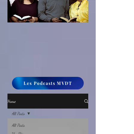
Les Podcasts MVDT
Home
All Posts
All Posts
Un Dieu