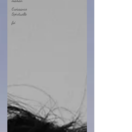
maman
Croissance
Spirituelle
foi