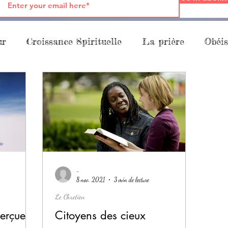
ur
Croissance Spirituelle
La prière
Obéis
pation à l'Œuvre de Dieu
La Parole
La Fami
ourquoi
maman
Croissance Spirituelle
fo
-
8 nov. 2021
3 min de lecture
Le Chretien
perçues
Citoyens des cieux