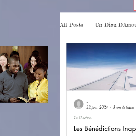
All Posts
Un Dieu D'Amo
Le Chretien
Partici
Essais
Késako
p
-
22 janv. 2024
3 min de lecture
Le Chretien
Les Bénédictions Ina