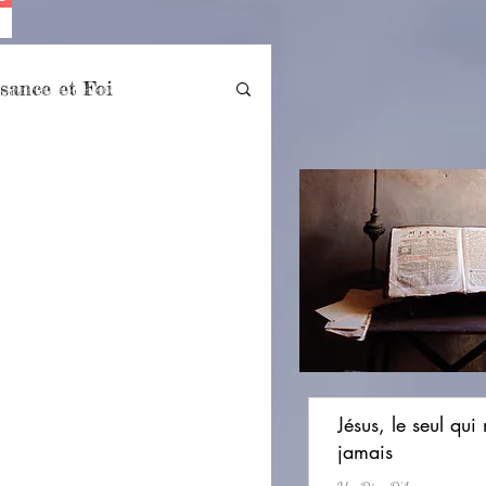
sance et Foi
lle
Versets célèbres
i
Jésus, le seul qui
jamais