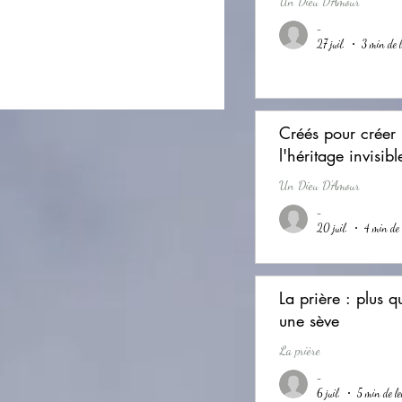
Un Dieu D'Amour
-
27 juil.
3 min de l
Créés pour créer 
l'héritage invisibl
Un Dieu D'Amour
-
20 juil.
4 min de 
La prière : plus qu
une sève
La prière
-
6 juil.
5 min de le