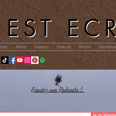
l EST EC
ome
About
Contact
Podcast
Forum
Members
Ecoutez nos Podcasts !
Je m'abonn