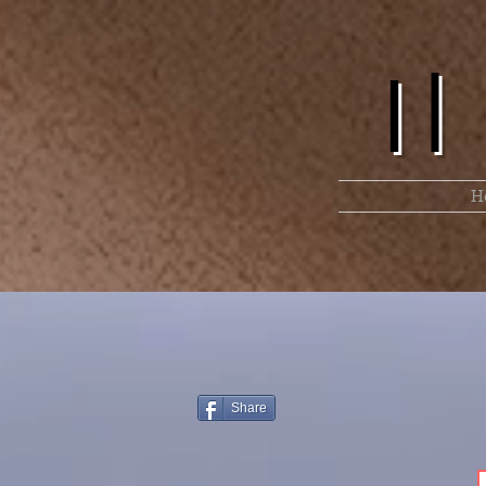
I
H
Share