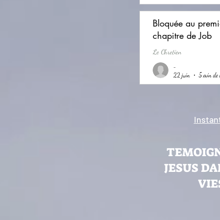
Bloquée au premi
chapitre de Job
Le Chretien
-
22 juin
5 min de 
Instan
TEMOIGN
JESUS DA
VIE