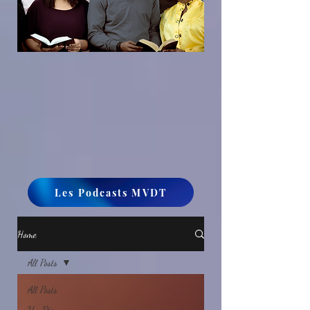
Les Podcasts MVDT
Home
All Posts
All Posts
Un Dieu