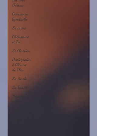
D'Amour
Croissance
Spirituelle
La prière
Obéissance
et Foi
Le Chretien
Participation
à l'Œuvre
de Dieu
La Parole
La Famille
Versets
célèbres
Essais
Késako
pourquoi