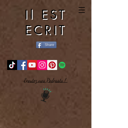
Il EST
ECRIT
Share
Ecoutez nos Podcasts !