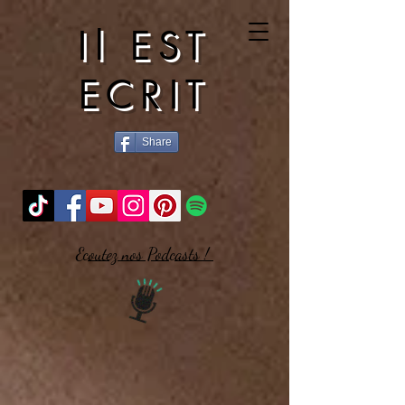
Il EST
ECRIT
Share
Ecoutez nos Podcasts !