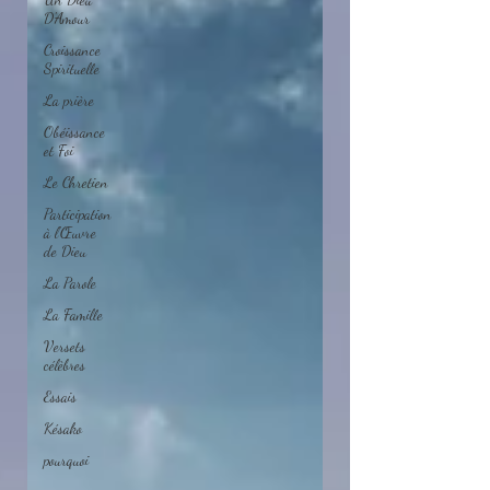
D'Amour
Croissance
Spirituelle
La prière
Obéissance
et Foi
Le Chretien
Participation
à l'Œuvre
de Dieu
La Parole
La Famille
Versets
célèbres
Essais
Késako
pourquoi