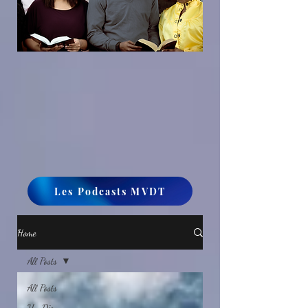
Les Podcasts MVDT
Home
All Posts
All Posts
Un Dieu