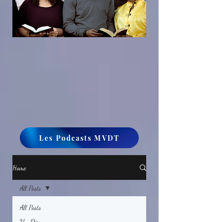
Les Podcasts MVDT
Home
All Posts
All Posts
Un Dieu