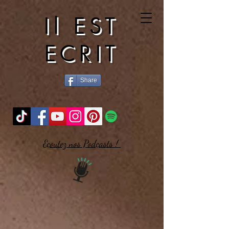
Il EST
ECRIT
Share
Ecoutez nos Podcasts !