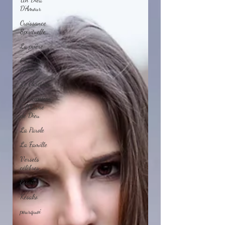
D'Amour
Croissance
Spirituelle
La prière
Obéissance
et Foi
Le Chretien
Participation
à l'Œuvre
de Dieu
La Parole
La Famille
Versets
célèbres
Essais
Késako
pourquoi