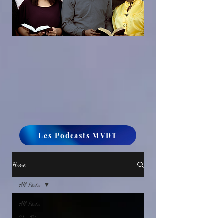
Les Podcasts MVDT
Home
All Posts
All Posts
Un Dieu