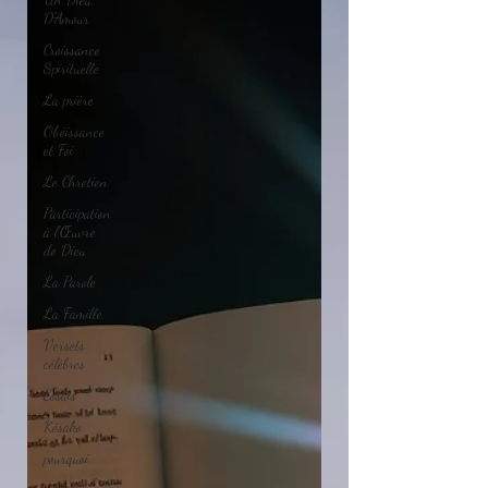
D'Amour
Croissance
Spirituelle
La prière
Obéissance
et Foi
Le Chretien
Participation
à l'Œuvre
de Dieu
La Parole
La Famille
Versets
célèbres
Essais
Késako
pourquoi