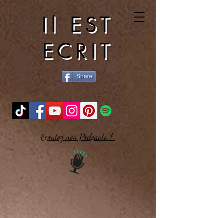
Il EST
ECRIT
Share
Ecoutez nos Podcasts !