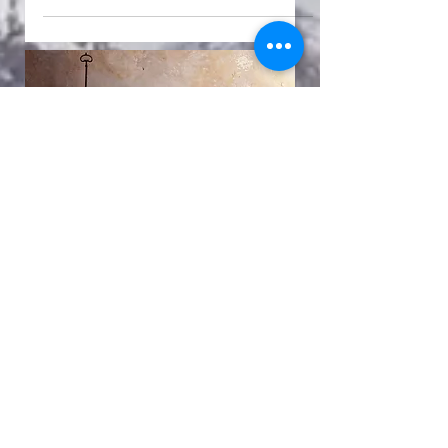
décor !
Jésus, le seul qui ne déçoit jamais
Un Dieu D'Amour
-
27 juil.
3 min de lecture