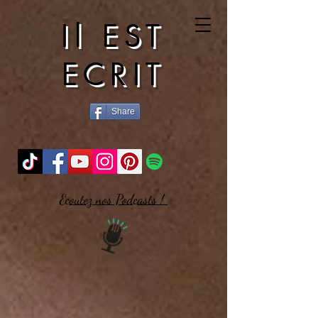
Il EST
ECRIT
Share
Ecoutez nos Podcasts !