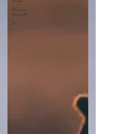
maman
Croissance
Spirituelle
foi