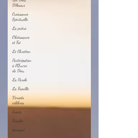
D'Amour
Croissance
Spirituelle
La prière
Obéissance
et Foi
Le Chretien
Participation
à l'Œuvre
de Dieu
La Parole
La Famille
Versets
célèbres
Essais
Késako
pourquoi