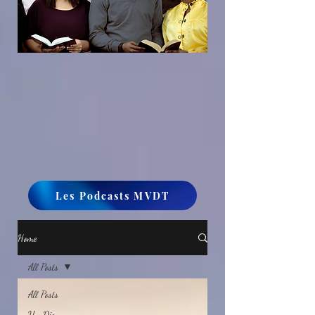
Les Podcasts MVDT
Home
All Posts
All Posts
Un Dieu