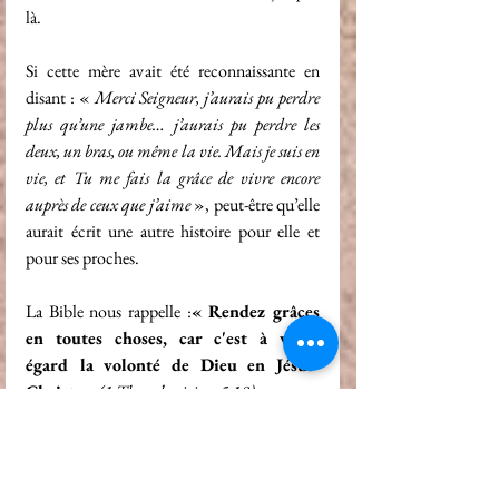
là.
Si cette mère avait été reconnaissante en 
disant : « 
Merci Seigneur, j’aurais pu perdre 
plus qu’une jambe… j’aurais pu perdre les 
deux, un bras, ou même la vie. Mais je suis en 
vie, et Tu me fais la grâce de vivre encore 
auprès de ceux que j’aime 
», peut-être qu’elle 
aurait écrit une autre histoire pour elle et 
pour ses proches.
La Bible nous rappelle :
« Rendez grâces 
en toutes choses, car c'est à votre 
égard la volonté de Dieu en Jésus-
Christ. » 
(1 Thessaloniciens 5:18)
Que Dieu vous bénisse!
Le Chretien
Essais