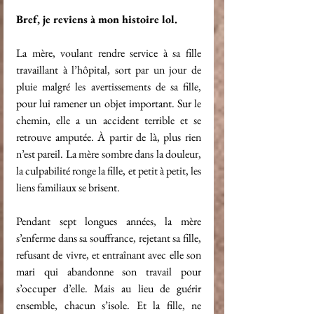
Bref, je reviens à mon histoire lol.
La mère, voulant rendre service à sa fille 
travaillant à l’hôpital, sort par un jour de 
pluie malgré les avertissements de sa fille, 
pour lui ramener un objet important. Sur le 
chemin, elle a un accident terrible et se 
retrouve amputée. À partir de là, plus rien 
n’est pareil. La mère sombre dans la douleur, 
la culpabilité ronge la fille, et petit à petit, les 
liens familiaux se brisent.
Pendant sept longues années, la mère 
s’enferme dans sa souffrance, rejetant sa fille, 
refusant de vivre, et entraînant avec elle son 
mari qui abandonne son travail pour 
s’occuper d’elle. Mais au lieu de guérir 
ensemble, chacun s’isole. Et la fille, ne 