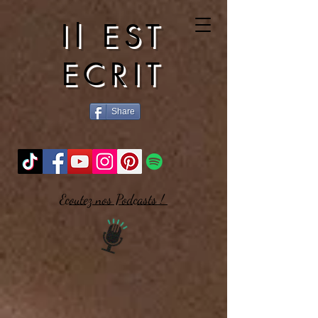
Il EST
ECRIT
Share
Ecoutez nos Podcasts !