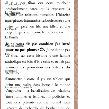
Il y a des films qui nous touchent 
Obéissance et Foi
profondément parce qu’ils exposent la 
Le Chretien
fragilité des relations humaines. L’histoire 
que j’ai vue récemment m’a bouleversée : une 
Participation à l'Œuvre de Dieu
mère, un père, un fils, une fille… et une 
La Parole
tragédie qui a transformé leur quotidien.
La Famille
Je ne vous dis pas combien j’ai lutté 
Versets célèbres
pour ne pas pleurer😊. 
Je ne donne pas 
Essais
de titre, car cette histoire d’une famille 
catholique est loin d’être saine et ne fait pas 
Késako
vraiment la promotion des valeurs du 
pourquoi
Royaume.
Dans cette histoire, il y a un tableau qui 
maman
peint une réalité dans laquelle le monde 
Croissance Spirituelle
s’engouffre : la banalisation des relations 
foi
entre hommes et femmes, l’impudicité, et 
tout cela présenté comme normal sous 
prétexte de recherche du bonheur ou de 