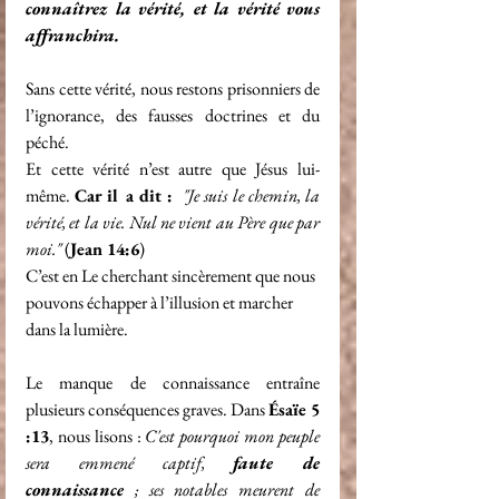
connaîtrez la vérité, et la vérité vous 
affranchira.
Sans cette vérité, nous restons prisonniers de 
l’ignorance, des fausses doctrines et du 
péché. 
Et cette vérité n’est autre que Jésus lui-
même. 
Car il a dit : 
"Je suis le chemin, la 
vérité, et la vie. Nul ne vient au Père que par 
moi."
 (
Jean 14:6
)
C’est en Le cherchant sincèrement que nous 
pouvons échapper à l’illusion et marcher 
dans la lumière.
Le manque de connaissance entraîne 
plusieurs conséquences graves. Dans 
Ésaïe 5 
:13
, nous lisons : 
C'est pourquoi mon peuple 
sera emmené captif, 
faute de 
connaissance
 ; ses notables meurent de 