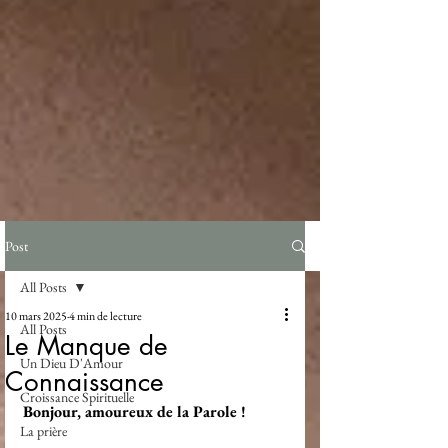
Post
All Posts
10 mars 2025
4 min de lecture
All Posts
Le Manque de
Un Dieu D'Amour
Connaissance
Croissance Spirituelle
Bonjour, amoureux de la Parole !
La prière