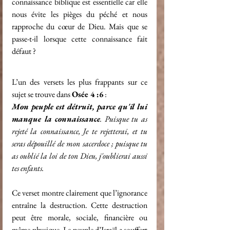
connaissance biblique est essentielle car elle 
nous évite les pièges du péché et nous 
rapproche du cœur de Dieu. Mais que se 
passe-t-il lorsque cette connaissance fait 
défaut ?
L’un des versets les plus frappants sur ce 
sujet se trouve dans 
Osée 4 :6
 :
Mon peuple est détruit, parce qu'il lui 
manque la connaissance
. Puisque tu as 
rejeté la connaissance, Je te rejetterai, et tu 
seras dépouillé de mon sacerdoce ; puisque tu 
as oublié la loi de ton Dieu, j'oublierai aussi 
tes enfants.
Ce verset montre clairement que l’ignorance 
entraîne la destruction. Cette destruction 
peut être morale, sociale, financière ou 
même physique. Le peuple d’Israël a souffert 