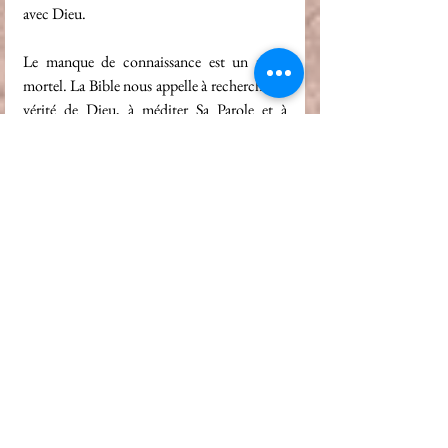
avec Dieu.
Le manque de connaissance est un piège 
mortel. La Bible nous appelle à rechercher la 
vérité de Dieu, à méditer Sa Parole et à 
marcher dans la sagesse. Aujourd’hui, la 
question est simple : 
Cherchons-nous 
véritablement la connaissance de Dieu 
ou nous contentons-nous d’une foi 
superficielle ?
Que le Seigneur nous éclaire et 
nous fortifie dans notre marche 
avec Lui.
Que Dieu vous bénisse !
connaissance