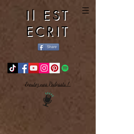
Il EST
ECRIT
Share
Ecoutez nos Podcasts !