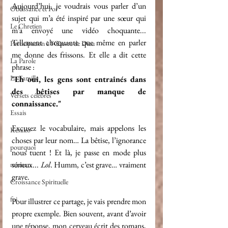
Aujourd’hui, je voudrais vous parler d’un 
Obéissance et Foi
sujet qui m’a été inspiré par une sœur qui 
Le Chretien
m’a envoyé une vidéo choquante... 
Tellement choquante que même en parler 
Participation à l'Œuvre de Dieu
me donne des frissons. Et elle a dit cette 
La Parole
phrase :
La Famille
"Eh oui, les gens sont entraînés dans 
des bêtises par manque de 
Versets célèbres
connaissance."
Essais
Excusez le vocabulaire, mais appelons les 
Késako
choses par leur nom… La bêtise, l’ignorance 
pourquoi
nous tuent ! Et là, je passe en mode plus 
sérieux... 
Lol.
 Humm, c’est grave… vraiment 
maman
grave.
Croissance Spirituelle
foi
Pour illustrer ce partage, je vais prendre mon 
propre exemple. Bien souvent, avant d’avoir 
une réponse, mon cerveau écrit des romans, 