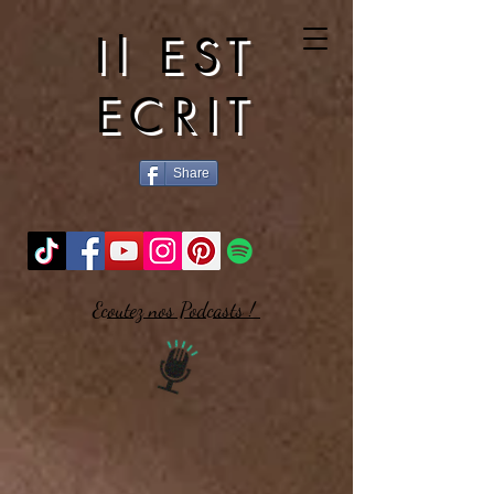
Il EST
ECRIT
Share
Ecoutez nos Podcasts !