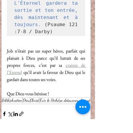
L'Éternel gardera ta 
sortie et ton entrée, 
dès maintenant et à 
toujours. 
(Psaume 121 
:7-8 / Darby)
Job n’était pas un super héros, parfait qui 
plaisait à Dieu parce qu’il luttait de ses 
propres forces, c’est par sa 
crainte de 
l’Eternel
 qu’il avait la faveur de Dieu qui le 
gardait dans toutes ses voies.
Que Dieu vous bénisse !
Bible
chretien
Dieu
Christ
Fuir le Péché
se detourner du mal