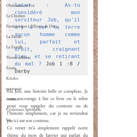
Satan : As-tu 
Obéissance et Foi
considéré mon 
Le Chretien
serviteur Job, qu'il 
Participation à l'Œuvre de Dieu
n'y a sur la terre 
aucun homme comme 
La Parole
lui, parfait et 
La Famille
droit, craignant 
Dieu, et se retirant 
Versets célèbres
du mal ? 
Job 1 :8 / 
Essais
Darby
Késako
pourquoi
Ha Job, une histoire belle et complexe. Je 
vous encourage à lire ce livre ou le relire 
maman
pour vous rappeler du contexte ou de 
Croissance Spirituelle
l’histoire simplement, car je ne reviendrai 
foi
pas ici sur son contenu. 
Ce verset m’a simplement rappelé notre 
thème du mois de Janvier qui parlait du 