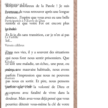
Obéissance et Foi
Bonjour amoureux de la Parole ! Je suis 
heureuse de vous retrouver après une longue 
Le Chretien
absence.  J’espère que vous avez eu une belle 
Participation à l'Œuvre de Dieu
rentrée et que votre Foi est encore plus 
grande.
La Parole
Et là je dis sans transition, car je n’en ai pas 
La Famille
lol…
Versets célèbres
Dans nos vies, il y a souvent des situations 
Essais
qui nous font nous sentir prisonniers. Que 
Késako
ce soit une maladie, un échec, une peur, ou 
même une mauvaise habitude, nous avons 
pourquoi
parfois l'impression que nous ne pouvons 
maman
pas nous en sortir. Et pire, nous pensons 
Croissance Spirituelle
parfois que c’est la volonté de Dieu et 
acceptons avec fatalité de vivre dans la 
foi
douleur. Mais avez-vous déjà pensé que vous 
pourriez détenir vous-même la clé de votre 