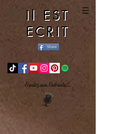
Il EST
ECRIT
Share
Ecoutez nos Podcasts !