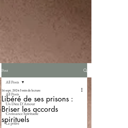
Post
All Posts
16 sept. 2024
3 min de lecture
All Posts
Libéré de ses prisons :
Un Dieu D'Amour
Briser les accords
Croissance Spirituelle
spirituels
La prière