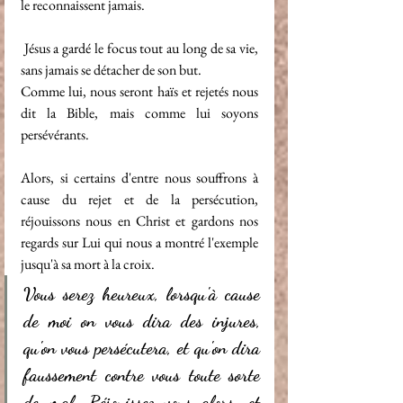
le reconnaissent jamais.
 Jésus a gardé le focus tout au long de sa vie, 
sans jamais se détacher de son but.
Comme lui, nous seront haïs et rejetés nous 
dit la Bible, mais comme lui soyons 
persévérants.
Alors, si certains d'entre nous souffrons à 
cause du rejet et de la persécution, 
réjouissons nous en Christ et gardons nos 
regards sur Lui qui nous a montré l'exemple 
jusqu'à sa mort à la croix.
Vous serez heureux, lorsqu'à cause 
de moi on vous dira des injures, 
qu'on vous persécutera, et qu'on dira 
faussement contre vous toute sorte 
de mal. Réjouissez-vous alors, et 