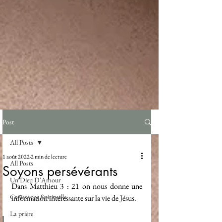
Post
All Posts
1 août 2022
2 min de lecture
All Posts
Soyons persévérants
Un Dieu D'Amour
Dans Matthieu 3 : 21 on nous donne une 
Croissance Spirituelle
information intéressante sur la vie de Jésus.
La prière