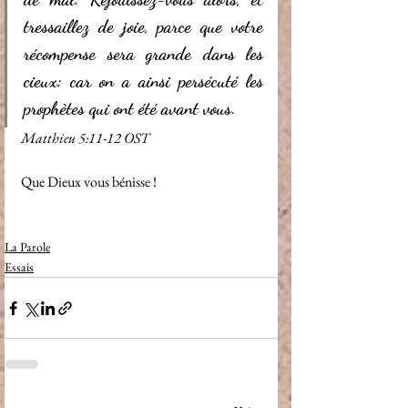
tressaillez de joie, parce que votre 
récompense sera grande dans les 
cieux; car on a ainsi persécuté les 
prophètes qui ont été avant vous. 
Matthieu 5:11‭-‬12 OST 
Que Dieux vous bénisse !
La Parole
Essais