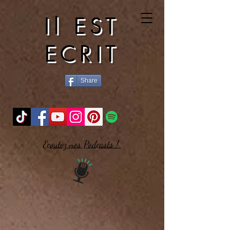
Il EST
ECRIT
Share
Ecoutez nos Podcasts !