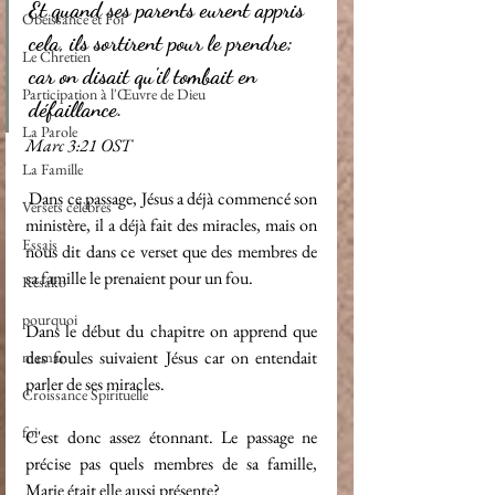
Et quand ses parents eurent appris 
Obéissance et Foi
cela, ils sortirent pour le prendre; 
Le Chretien
car on disait qu'il tombait en 
Participation à l'Œuvre de Dieu
défaillance. 
La Parole
Marc 3:21 OST 
La Famille
 Dans ce passage, Jésus a déjà commencé son 
Versets célèbres
ministère, il a déjà fait des miracles, mais on 
Essais
nous dit dans ce verset que des membres de  
sa famille le prenaient pour un fou. 
Késako
pourquoi
Dans le début du chapitre on apprend que 
des foules suivaient Jésus car on entendait 
maman
parler de ses miracles.
Croissance Spirituelle
foi
C'est donc assez étonnant. Le passage ne 
précise pas quels membres de sa famille, 
Marie était elle aussi présente? 