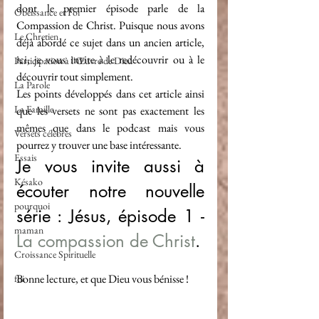
dont le premier épisode parle de la 
Obéissance et Foi
Compassion de Christ. Puisque nous avons 
Le Chretien
déjà abordé ce sujet dans un ancien article, 
ici, je vous invite à le redécouvrir ou à le 
Participation à l'Œuvre de Dieu
découvrir tout simplement.
La Parole
Les points développés dans cet article ainsi 
La Famille
que les versets ne sont pas exactement les 
mêmes que dans le podcast mais vous 
Versets célèbres
pourrez y trouver une base intéressante. 
Essais
Je vous invite aussi à 
Késako
écouter notre nouvelle 
pourquoi
série : Jésus, épisode 1 - 
maman
La compassion de Christ
.
Croissance Spirituelle
Bonne lecture, et que Dieu vous bénisse !
foi