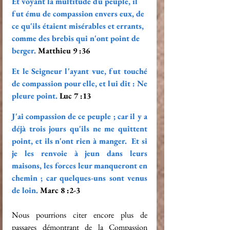
Et voyant la multitude du peuple, il 
fut ému de compassion envers eux, de 
ce qu'ils étaient misérables et errants, 
comme des brebis qui n'ont point de 
berger. 
Matthieu 9 :36
Et le Seigneur l'ayant vue, fut touché 
de compassion pour elle, et lui dit : Ne 
pleure point. 
Luc 7 :13
J'ai compassion de ce peuple ; car il y a 
déjà trois jours qu'ils ne me quittent 
point, et ils n'ont rien à manger.  Et si 
je les renvoie à jeun dans leurs 
maisons, les forces leur manqueront en 
chemin ; car quelques-uns sont venus 
de loin. 
Marc 8 :2-3
Nous pourrions citer encore plus de 
passages démontrant de la Compassion 