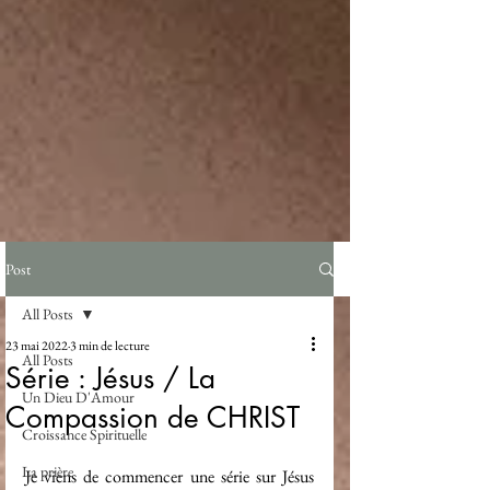
Post
All Posts
23 mai 2022
3 min de lecture
All Posts
Série : Jésus / La
Un Dieu D'Amour
Compassion de CHRIST
Croissance Spirituelle
La prière
Je viens de commencer une série sur Jésus 