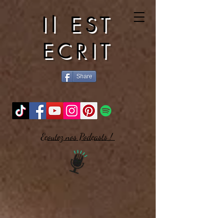
Il EST
ECRIT
Share
Ecoutez nos Podcasts !