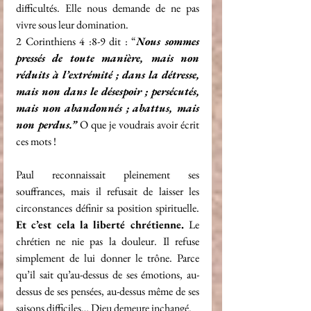
difficultés. Elle nous demande de ne pas 
vivre sous leur domination.
2 Corinthiens 4 :8-9 dit : “
Nous sommes 
pressés de toute manière, mais non 
réduits à l’extrémité ; dans la détresse, 
mais non dans le désespoir ; persécutés, 
mais non abandonnés ; abattus, mais 
non perdus.”
 O que je voudrais avoir écrit 
ces mots !
Paul reconnaissait pleinement ses 
souffrances, mais il refusait de laisser les 
circonstances définir sa position spirituelle. 
Et c’est cela la liberté chrétienne. 
Le 
chrétien ne nie pas la douleur. Il refuse 
simplement de lui donner le trône. Parce 
qu’il sait qu’au-dessus de ses émotions, au-
dessus de ses pensées, au-dessus même de ses 
saisons difficiles… Dieu demeure inchangé.