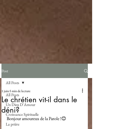
Post
All Posts
1 juin
5 min de lecture
All Posts
Le chrétien vit-il dans le
Un Dieu D'Amour
déni?
Croissance Spirituelle
Bonjour amoureux de la Parole !😊
La prière