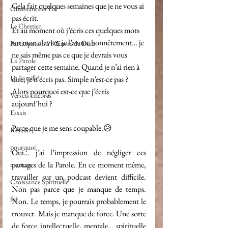
Cela fait quelques semaines que je ne vous ai 
Obéissance et Foi
pas écrit.
Le Chretien
Et au moment où j’écris ces quelques mots 
sur mon clavier, je l’avoue honnêtement… je 
Participation à l'Œuvre de Dieu
ne sais même pas ce que je devrais vous 
La Parole
partager cette semaine. Quand je n’ai rien à 
La Famille
dire, je n’écris pas. Simple n’est-ce pas ? 
Alors pourquoi est-ce que j’écris 
Versets célèbres
aujourd’hui ?
Essais
Parce que je me sens coupable.😥
Késako
pourquoi
Oui… j’ai l’impression de négliger ces 
partages de la Parole. En ce moment même, 
maman
travailler sur un podcast devient difficile. 
Croissance Spirituelle
Non pas parce que je manque de temps. 
foi
Non. Le temps, je pourrais probablement le 
trouver. Mais je manque de force. Une sorte 
de force intellectuelle, mentale… spirituelle 