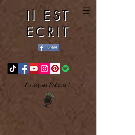
Il EST
ECRIT
Share
Ecoutez nos Podcasts !