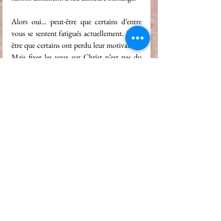
Alors oui… peut-être que certains d’entre 
vous se sentent fatigués actuellement. Peut-
être que certains ont perdu leur motivation. 
Mais fixer les yeux sur Christ n’est pas du 
déni. C’est refuser que les ténèbres aient le 
dernier mot. C’est croire que même lorsque 
notre âme est fatiguée, Dieu n’a pas changé.
“Jésus-Christ est le même hier, 
aujourd’hui, et 
éternellement.”
 Hébreux 13 :8
Au final, j’ai commencé à écrire sans avoir 
de sujet en tête… et regardez comme il suffit 
parfois simplement de commencer pour 
enfin apercevoir la ligne d’arrivée.😊