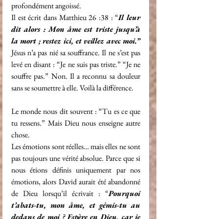
profondément angoissé.
Il est écrit dans Matthieu 26 :38 : “
Il leur 
dit alors : Mon âme est triste jusqu’à 
la mort ; restez ici, et veillez avec moi.”
Jésus n’a pas nié sa souffrance. Il ne s’est pas 
levé en disant : “Je ne suis pas triste.” “Je ne 
souffre pas.” Non. Il a reconnu sa douleur 
sans se soumettre à elle. Voilà la différence.
Le monde nous dit souvent : “Tu es ce que 
tu ressens.” Mais Dieu nous enseigne autre 
chose.
Les émotions sont réelles… mais elles ne sont 
pas toujours une vérité absolue. Parce que si 
nous étions définis uniquement par nos 
émotions, alors David aurait été abandonné 
de Dieu lorsqu’il écrivait : “
Pourquoi 
t’abats-tu, mon âme, et gémis-tu au 
dedans de moi ? Espère en Dieu, car je 