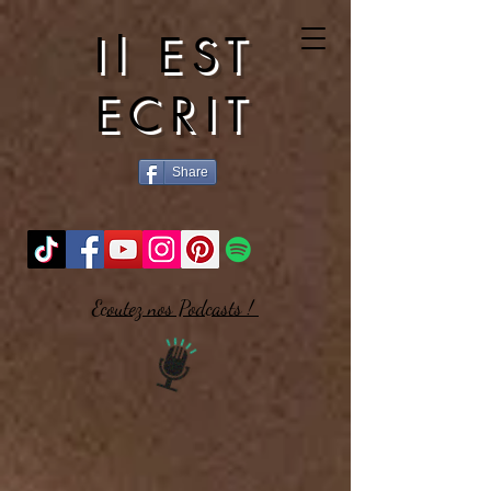
Il EST
ECRIT
Share
Ecoutez nos Podcasts !