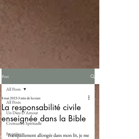
Post
All Posts
8 mai 2023
3 min de lecture
All Posts
La responsabilité civile
Un Dieu D'Amour
enseignée dans la Bible
Croissance Spirituelle
La prière
Tranquillement allongée dans mon lit, je me 