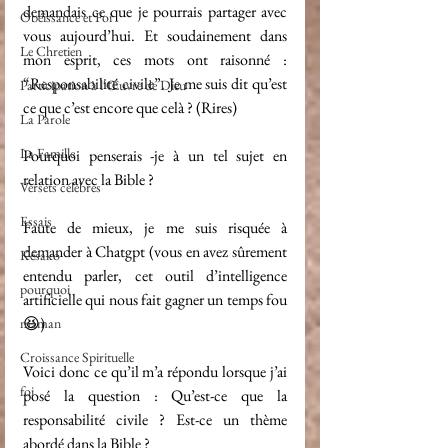
demandais ce que je pourrais partager avec 
Obéissance et Foi
vous aujourd’hui. Et soudainement dans 
Le Chretien
mon esprit, ces mots ont raisonné : 
“Responsabilité civile”. Je me suis dit qu’est 
Participation à l'Œuvre de Dieu
ce que c’est encore que celà ? (Rires)  
La Parole
La Famille
Pourquoi penserais -je à un tel sujet en 
relation avec la Bible ? 
Versets célèbres
Essais
Faute de mieux, je me suis risquée à 
demander à Chatgpt (vous en avez sûrement 
Késako
entendu parler, cet outil d’intelligence 
pourquoi
artificielle qui nous fait gagner un temps fou 
😆) 
maman
Croissance Spirituelle
Voici donc ce qu’il m’a répondu lorsque j’ai 
foi
posé la question : Qu’est-ce que la 
responsabilité civile ? Est-ce un thème 
abordé dans la Bible ? 