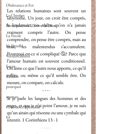
Obéissance et Foi
Les relations humaines sont souvent un 
Le Chretien
labyrinthe. Un jour, on croit être compris, 
le lendemain, on réalise qu’on n’a jamais 
Participation à l'Œuvre de Dieu
vraiment compris l’autre. On pense 
La Parole
comprendre, on pense être compris, mais au 
La Famille
final, les malentendus s’accumulent. 
Pourquoi est-ce si compliqué 🤔? Parce que 
Versets célèbres
l’amour humain est souvent conditionnel. 
Essais
On aime ce que l’autre nous apporte, ce qu’il 
reflète, ou même ce qu’il semble être. On 
Késako
mesure, on compare, on calcule.
pourquoi
maman
Si je parle les langues des hommes et des 
anges, et que je n’ai point l’amour, je ne suis 
Croissance Spirituelle
qu’un airain qui résonne ou une cymbale qui 
foi
retentit. 1 Corinthiens 13 : 1