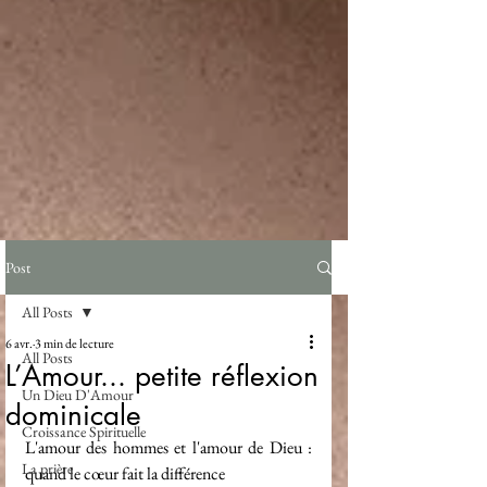
Post
All Posts
6 avr.
3 min de lecture
All Posts
L’Amour... petite réflexion
Un Dieu D'Amour
dominicale
Croissance Spirituelle
L'amour des hommes et l'amour de Dieu : 
La prière
quand le cœur fait la différence