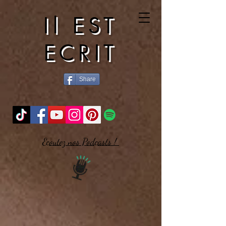
Il EST
ECRIT
Share
Ecoutez nos Podcasts !