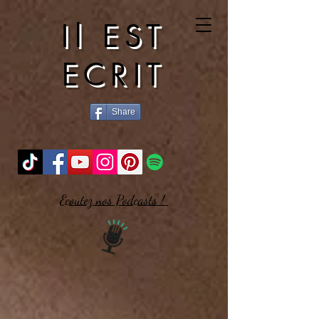
Il EST
ECRIT
Share
Ecoutez nos Podcasts !