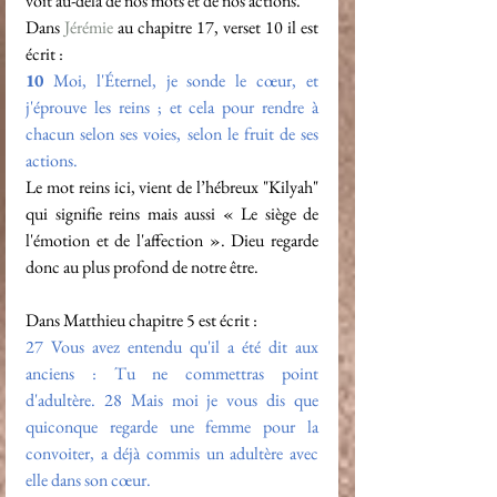
voit au-delà de nos mots et de nos actions.
Dans 
Jérémie
 au chapitre 17, verset 10 il est 
écrit : 
10
 Moi, l'Éternel, je sonde le cœur, et 
j'éprouve les reins ; et cela pour rendre à 
chacun selon ses voies, selon le fruit de ses 
actions.
Le mot reins ici, vient de l’hébreux "Kilyah" 
qui signifie reins mais aussi « Le siège de 
l'émotion et de l'affection ». Dieu regarde 
donc au plus profond de notre être. 
Dans Matthieu chapitre 5 est écrit :
27 
Vous avez entendu qu'il a été dit aux 
anciens : Tu ne commettras point 
d'adultère.
 28 
Mais moi je vous dis que 
quiconque regarde une femme pour la 
convoiter, a déjà commis un adultère avec 
elle dans son cœur.