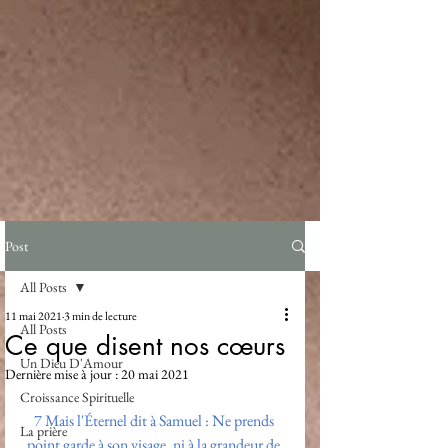
Post
All Posts
11 mai 2021
3 min de lecture
All Posts
Ce que disent nos cœurs
Un Dieu D'Amour
Dernière mise à jour :
20 mai 2021
Croissance Spirituelle
7
Mais l'Éternel dit à Samuel : Ne prends 
La prière
point garde à son visage, ni à la grandeur de 