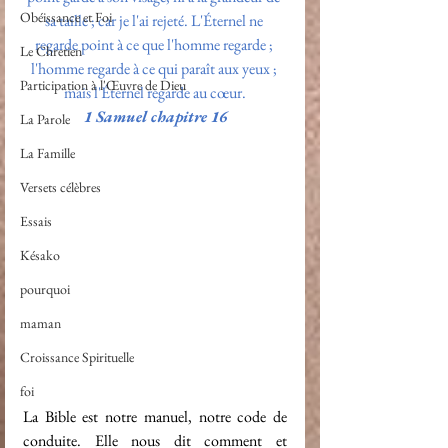
Obéissance et Foi
sa taille ; car je l'ai rejeté. L'Éternel ne 
regarde point à ce que l'homme regarde ; 
Le Chretien
l'homme regarde à ce qui paraît aux yeux ; 
Participation à l'Œuvre de Dieu
mais l'Éternel regarde au cœur.
1 Samuel chapitre 16
La Parole
La Famille
Versets célèbres
Essais
Késako
pourquoi
maman
Croissance Spirituelle
foi
La Bible est notre manuel, notre code de 
conduite. Elle nous dit comment et 