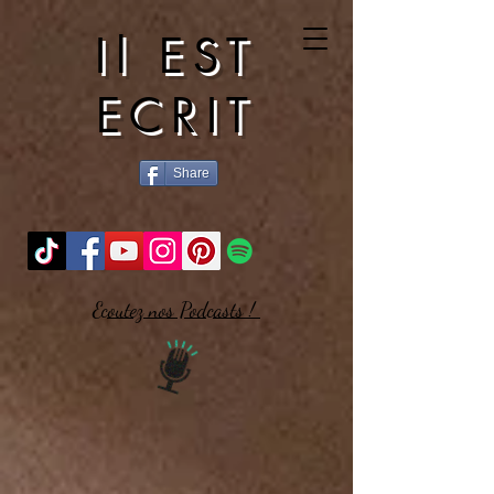
Il EST
ECRIT
Share
Ecoutez nos Podcasts !