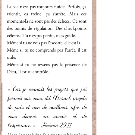
La vie n’est pas toujours fluide. Parfois, ça 
ralentit, ça freine, ça s’arrête. Mais ces 
moments-là ne sont pas des échecs. Ce sont 
des points de régulation. Des checkpoints 
célestes. Tu n’es pas perdu, tu es guidé.
Même si tu ne vois pas l’escorte, elle est là.
Même si tu ne comprends pas l’arrêt, il est 
utile.
Même si tu ne ressens pas la présence de 
Dieu, Il est au contrôle.
« Car je connais les projets que j’ai 
formés sur vous, dit l’Éternel, projets 
de paix et non de malheur, afin de 
vous donner un avenir et de 
l’espérance. »
– Jérémie 29:11
Alors, la prochaine fois que tu es bloqué sur 