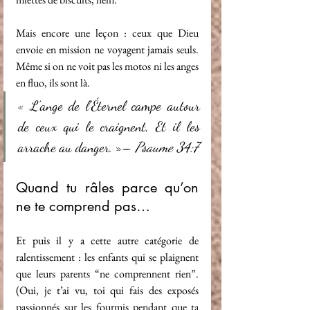
Mais encore une leçon : ceux que Dieu 
envoie en mission ne voyagent jamais seuls. 
Même si on ne voit pas les motos ni les anges 
en fluo, ils sont là.
« L’ange de l’Éternel campe autour 
de ceux qui le craignent, Et il les 
arrache au danger. »
– Psaume 34:7
Quand tu râles parce qu’on 
ne te comprend pas…
Et puis il y a cette autre catégorie de 
ralentissement : les enfants qui se plaignent 
que leurs parents “ne comprennent rien”. 
(Oui, je t’ai vu, toi qui fais des exposés 
passionnés sur les fourmis pendant que ta 