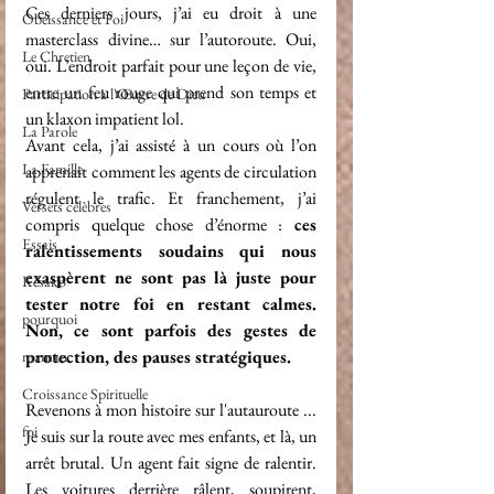
Ces derniers jours, j’ai eu droit à une 
Obéissance et Foi
masterclass divine… sur l’autoroute. Oui, 
Le Chretien
oui. L’endroit parfait pour une leçon de vie, 
entre un feu rouge qui prend son temps et 
Participation à l'Œuvre de Dieu
un klaxon impatient lol.
La Parole
Avant cela, j’ai assisté à un cours où l’on 
La Famille
apprenait comment les agents de circulation 
régulent le trafic. Et franchement, j’ai 
Versets célèbres
compris quelque chose d’énorme : 
ces 
Essais
ralentissements soudains qui nous 
exaspèrent ne sont pas là juste pour 
Késako
tester notre foi en restant calmes. 
pourquoi
Non, ce sont parfois des gestes de 
protection, des pauses stratégiques.
maman
Croissance Spirituelle
Revenons à mon histoire sur l'autauroute ... 
foi
Je suis sur la route avec mes enfants, et là, un 
arrêt brutal. Un agent fait signe de ralentir. 
Les voitures derrière râlent, soupirent, 