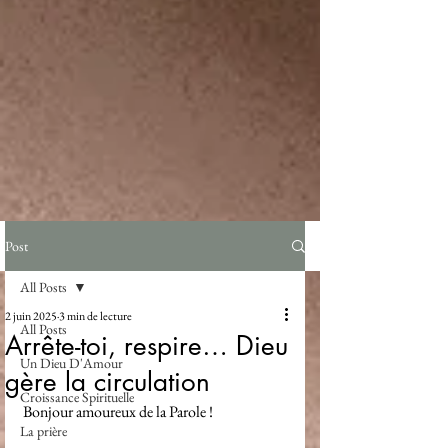
Post
All Posts
2 juin 2025
3 min de lecture
All Posts
Arrête-toi, respire… Dieu
Un Dieu D'Amour
gère la circulation
Croissance Spirituelle
Bonjour amoureux de la Parole !
La prière