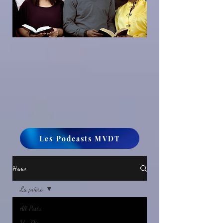
Les Podcasts MVDT
Home
La prière
All Posts
Un Dieu