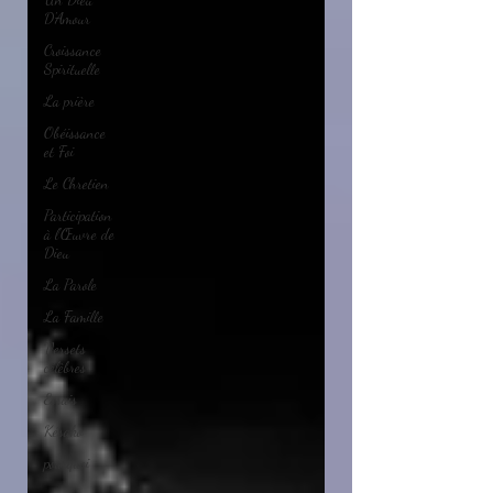
D'Amour
Croissance
Spirituelle
La prière
Obéissance
et Foi
Le Chretien
Participation
à l'Œuvre de
Dieu
La Parole
La Famille
Versets
célèbres
Essais
Késako
pourquoi