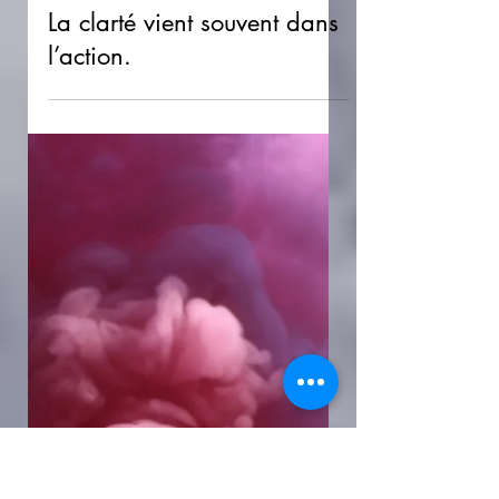
-
19 janv.
3 min de lecture
La prière
La clarté vient souvent dans
l’action.