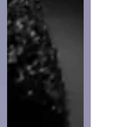
maman
Croissance
Spirituelle
foi