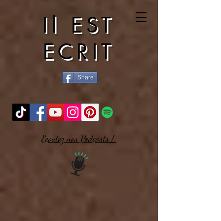
Il EST
ECRIT
Share
Ecoutez nos Podcasts !